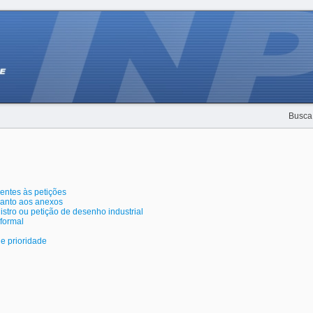
Busca
rentes às petições
uanto aos anexos
stro ou petição de desenho industrial
formal
de prioridade