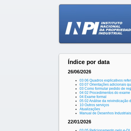
Índice por data
26/06/2026
03 06 Quadros explicativos refe
03 07 Orientações adicionais q
03 Como formular pedido de regi
04 02 Procedimentos do exame 
04 Exame formal
05 02 Análise da reivindicação 
10 Outros serviços
Atualizações
Manual de Desenhos Industriais
22/01/2026
03 05 Peticionamento pelo e-DI