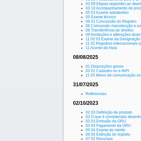
03 09 Etapas seguintes ao depós
03 10 Acompanhamento de pro
05 03 Exame substantivo
05 Exame técnico
06 01 Concessão do Registro
06 Concessão manutenção e ext
08 Transferência de direitos
09 Anotações e alterações diver
11 02 03 Exame da Designação
11 02 Registros internacionais 
11 Acordo de Haia
08/08/2025
01 Disposições gerais
03 01 Cadastro no e-INPI
11 03 Meios de comunicação soli
31/07/2025
Referencias
02/10/2023
02 03 Definição de produto
02 O que é considerado desenho
03 03 Emissão da GRU
03 04 Pagamento da GRU
05 04 Exame de mérito
06 05 Extinção do registro
07 02 Recursos