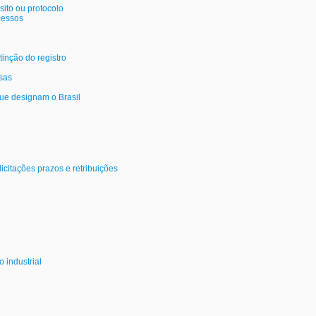
ito ou protocolo
cessos
inção do registro
sas
que designam o Brasil
citações prazos e retribuições
 industrial