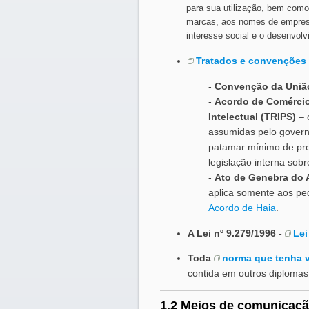
para sua utilização, bem como 
marcas, aos nomes de empresas
interesse social e o desenvol
Tratados e convenções
-
Convenção da União
-
Acordo de Comércio
Intelectual (TRIPS)
– 
assumidas pelo governo
patamar mínimo de pro
legislação interna sobr
-
Ato de Genebra do 
aplica somente aos pe
Acordo de Haia
.
A Lei nº 9.279/1996 -
Lei
Toda
norma que tenha v
contida em outros diplomas l
1.2 Meios de comunicação