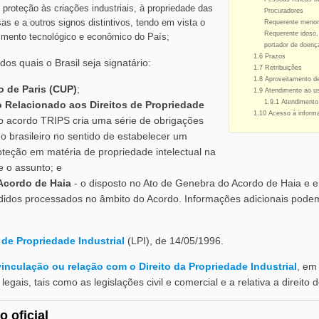
proteção às criações industriais, à propriedade das
Procuradores
 e a outros signos distintivos, tendo em vista o
Requerente menor
Requerente idoso, 
vimento tecnológico e econômico do País;
portador de doenç
1.6 Prazos
dos quais o Brasil seja signatário:
1.7 Retribuições
1.8 Aproveitamento de
 de Paris (CUP)
;
1.9 Atendimento ao u
1.9.1 Atendimento
 Relacionado aos Direitos de Propriedade
1.10 Acesso à inform
o acordo TRIPS cria uma série de obrigações
 brasileiro no sentido de estabelecer um
teção em matéria de propriedade intelectual na
e o assunto; e
Acordo de Haia
- o disposto no Ato de Genebra do Acordo de Haia 
didos processados no âmbito do Acordo. Informações adicionais podem
 de Propriedade Industrial
(LPI), de 14/05/1996.
inculação ou relação com o Direito da Propriedade Industrial
, em
egais, tais como as legislações civil e comercial e a relativa a direito d
 oficial