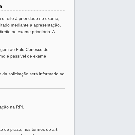
e
 direito à prioridade no exame,
icitado mediante a apresentação,
eito ao exame prioritário. A
nsagem ao Fale Conosco de
smo é passível de exame
e da solicitação será informado ao
cação na RPI.
ão de prazo, nos termos do art.