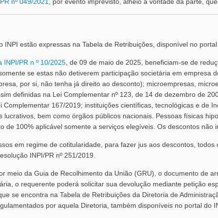
I/PR nº 049/2021
, por evento imprevisto, alheio à vontade da parte, que
do INPI estão expressas na Tabela de Retribuições, disponível no portal
a INPI/PR n º 10/2025
, de 09 de maio de 2025, beneficiam-se de redu
 (somente se estas não detiverem participação societária em empresa 
resa, por si, não tenha já direito ao desconto); microempresas, micr
sim definidas na Lei Complementar nº 123, de 14 de dezembro de 20
i Complementar 167/2019; instituições científicas, tecnológicas e de I
 lucrativos, bem como órgãos públicos nacionais. Pessoas físicas hipo
o de 100% aplicável somente a serviços elegíveis. Os descontos não i
ssos em regime de cotitularidade, para fazer jus aos descontos, todos
 Resolução INPI/PR nº 251/2019.
 por meio da Guia de Recolhimento da União (GRU), o documento de ar
ária, o requerente poderá solicitar sua devolução mediante petição esp
 que se encontra na Tabela de Retribuições da Diretoria de Administra
ulamentados por aquela Diretoria, também disponíveis no portal do I