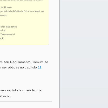
 de 18 anos
portador de deficiência física ou mental, ou
a grave
 atos das partes
suário
 Telepresencial
ação
e em seu Regulamento Comum se
 ser obtidas no capítulo
11
 seu sentido lato, ainda que
e autor.