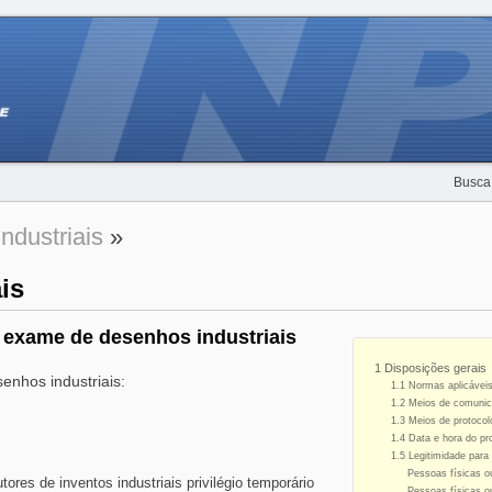
Busca
ndustriais
»
is
 exame de desenhos industriais
1 Disposições gerais
enhos industriais:
1.1 Normas aplicávei
1.2 Meios de comunica
1.3 Meios de protocol
1.4 Data e hora do pr
1.5 Legitimidade para 
Pessoas físicas ou
ores de inventos industriais privilégio temporário
Pessoas físicas ou