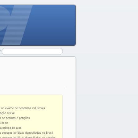
:
s ao exame de desenhos industriais
ção oficial
o de pedidos e petições
otocolo
a prática de atos
 pessoas jurídicas domiciliadas no Brasil
 pessoas jurídicas domiciliadas no exterior