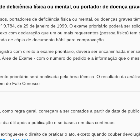
e deficiência física ou mental, ou portador de doença grav
sos, portadores de deficiência física ou mental, ou doenças graves têm
nº 9.784, de 29 de janeiro de 1999. O exame prioritário poderá ser sol
xo com declaração que um ou mais requerentes (pessoa física) tem dir
ada de cópia de documento hábil para comprovação.
egistro com direito a exame prioritário, deverá ser encaminhada me
do à Área de Exame - com o número do pedido e a informação que o me
nto prioritário será analisada pela área técnica. O resultado da anális
em de Fale Conosco.
, como regra geral, começam a ser contados a partir da data de publi
o dia útil após a publicação e se baseia em dias contínuos.
 extingue-se o direito de praticar o ato, exceto quando couber devoluç