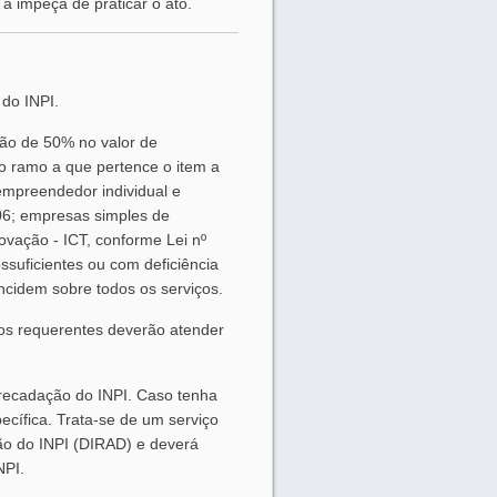
 a impeça de praticar o ato.
 do INPI.
ção de 50% no valor de
do ramo a que pertence o item a
oempreendedor individual e
06; empresas simples de
novação - ICT, conforme Lei nº
ssuficientes ou com deficiência
ncidem sobre todos os serviços.
 os requerentes deverão atender
recadação do INPI. Caso tenha
ecífica. Trata-se de um serviço
ção do INPI (DIRAD) e deverá
NPI.