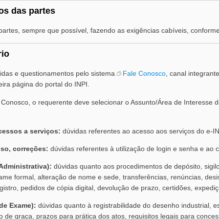
os das partes
partes, sempre que possível, fazendo as exigências cabíveis, conforme
rio
vidas e questionamentos pelo sistema
Fale Conosco
, canal integrant
ira página do portal do INPI.
e Conosco, o requerente deve selecionar o Assunto/Área de Interesse 
cessos a serviços:
dúvidas referentes ao acesso aos serviços do e-IN
sso, correções:
dúvidas referentes à utilização de login e senha e ao 
Administrativa):
dúvidas quanto aos procedimentos de depósito, sigilo
exame formal, alteração de nome e sede, transferências, renúncias, des
istro, pedidos de cópia digital, devolução de prazo, certidões, expediç
 de Exame):
dúvidas quanto à registrabilidade do desenho industrial, 
do de graça, prazos para prática dos atos, requisitos legais para conce