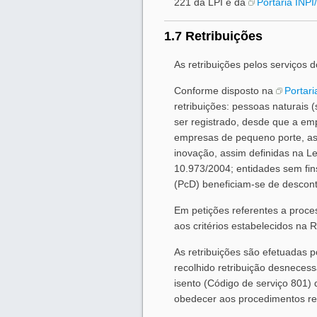
221 da LPI e da
Portaria INP
1.7 Retribuições
As retribuições pelos serviços 
Conforme disposto na
Portari
retribuições: pessoas naturais
ser registrado, desde que a emp
empresas de pequeno porte, as
inovação, assim definidas na Le
10.973/2004; entidades sem fins
(PcD) beneficiam-se de descont
Em petições referentes a proce
aos critérios estabelecidos na
As retribuições são efetuadas
recolhido retribuição desnecess
isento (Código de serviço 801)
obedecer aos procedimentos reg