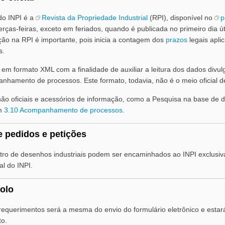
do INPI é a
Revista da Propriedade Industrial
(RPI), disponível no
p
erças-feiras, exceto em feriados, quando é publicada no primeiro dia 
ção na RPI é importante, pois inicia a contagem dos
prazos
legais apli
s.
I em formato XML com a finalidade de auxiliar a leitura dos dados divu
anhamento de processos. Este formato, todavia, não é o meio oficial d
o oficiais e acessórios de informação, como a Pesquisa na base de d
em
3.10 Acompanhamento de processos
.
e pedidos e petições
stro de desenhos industriais podem ser encaminhados ao INPI exclusiv
al do INPI.
colo
 requerimentos será a mesma do envio do formulário eletrônico e esta
to.