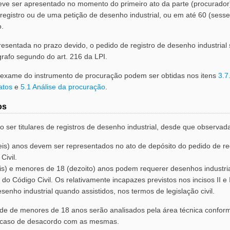
ve ser apresentado no momento do primeiro ato da parte (procurador)
egistro ou de uma petição de desenho industrial, ou em até 60 (sessen
o.
sentada no prazo devido, o pedido de registro de desenho industrial 
rafo segundo do art. 216 da LPI.
o exame do instrumento de procuração podem ser obtidas nos itens
3.7
atos
e
5.1 Análise da procuração
.
os
ser titulares de registros de desenho industrial, desde que observad
s) anos devem ser representados no ato de depósito do pedido de regi
Civil.
s) e menores de 18 (dezoito) anos podem requerer desenhos industriai
, do Código Civil. Os relativamente incapazes previstos nos incisos II e I
nho industrial quando assistidos, nos termos de legislação civil.
idade de menores de 18 anos serão analisados pela área técnica confor
em caso de desacordo com as mesmas.