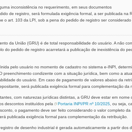
guma inconsistência no requerimento, em seus documentos
do de registro, será formulada exigência formal, a ser publicada na 
me o art. 103 da LPI, sob a pena do pedido de registro ser considerado 
nto da União (GRU) é de total responsabilidade do usuário. A não c
o do pedido de registro acarretará a publicação de inexistência do ped
efinida pelo usuário no momento de cadastro no sistema e-INPI, determi
 O preenchimento condizente com a situação jurídica, bem como a atu
sabilidade do usuário. Em caso de pagamento de valores abaixo da retr
epositante, será publicada exigência formal para complementação da r
itantes, com naturezas jurídicas distintas, a GRU deve estar em nome 
os descontos instituídos pela
Portaria INPI/PR nº 10/2025
, ou seja, 
esconto, o pagamento deve ser feito considerando o valor completo da 
será publicada exigência formal para complementação da retribuição.
gistro de desenho industrial é gerada automaticamente a partir dos d