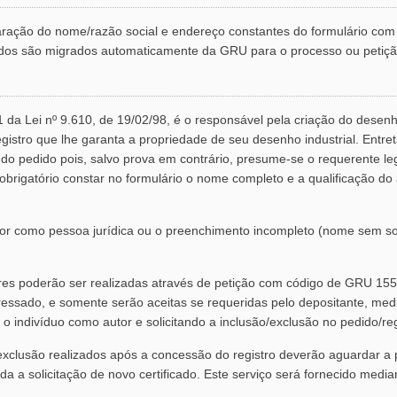
ação do nome/razão social e endereço constantes do formulário com 
dos são migrados automaticamente da GRU para o processo ou petiçã
1 da Lei nº 9.610, de 19/02/98, é o responsável pela criação do desenho
egistro que lhe garanta a propriedade de seu desenho industrial. Entret
do pedido pois, salvo prova em contrário, presume-se o requerente le
 obrigatório constar no formulário o nome completo e a qualificação d
r como pessoa jurídica ou o preenchimento incompleto (nome sem so
res poderão ser realizadas através de petição com código de GRU 15
eressado, e somente serão aceitas se requeridas pelo depositante, me
o indivíduo como autor e solicitando a inclusão/exclusão no pedido/reg
xclusão realizados após a concessão do registro deverão aguardar a
zada a solicitação de novo certificado. Este serviço será fornecido me