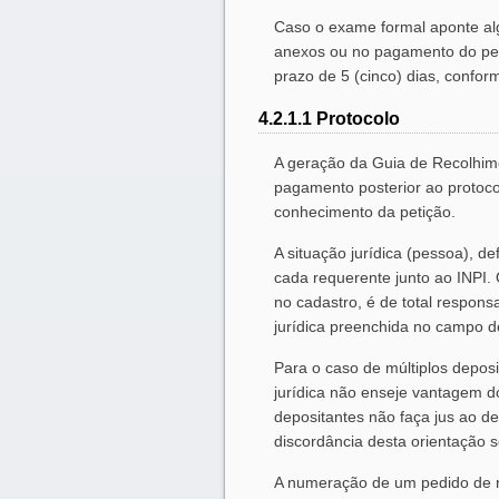
Caso o exame formal aponte al
anexos ou no pagamento do pedi
prazo de 5 (cinco) dias, confor
4.2.1.1 Protocolo
A geração da Guia de Recolhime
pagamento posterior ao protocol
conhecimento da petição.
A situação jurídica (pessoa), d
cada requerente junto ao INPI.
no cadastro, é de total respon
jurídica preenchida no campo d
Para o caso de múltiplos depos
jurídica não enseje vantagem d
depositantes não faça jus ao d
discordância desta orientação 
A numeração de um pedido de re