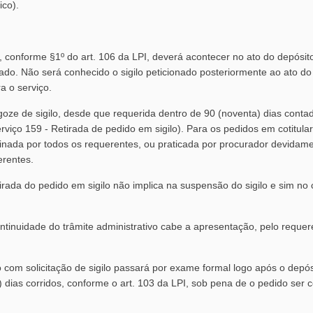
ico).
do, conforme §1º do art. 106 da LPI, deverá acontecer no ato do depósi
citado. Não será conhecido o sigilo peticionado posteriormente ao ato d
a o serviço.
oze de sigilo, desde que requerida dentro de 90 (noventa) dias contad
rviço 159 - Retirada de pedido em sigilo). Para os pedidos em cotitular
sinada por todos os requerentes, ou praticada por procurador devidam
erentes.
tirada do pedido em sigilo não implica na suspensão do sigilo e sim n
ntinuidade do trâmite administrativo cabe a apresentação, pelo reque
.
o com solicitação de sigilo passará por exame formal logo após o depó
) dias corridos, conforme o art. 103 da LPI, sob pena de o pedido ser c