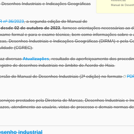
Referências
 Desenhos Industriais e Indicações Geográficas
Manual de Desenho
PR nº 36/2023
, a segunda edição do Manual de
 desde 02 de outubro de 2023
, fornece orientações necessárias ao d
 exame formal e para o exame técnico, bem como informações sobre o
rcas, Desenhos Industriais e Indicações Geográficas (DIRMA) e pela 
Nulidade (CGREC).
az diversas
Atualizações
, resultado do aperfeiçoamento dos procedim
registro de desenhos industriais no âmbito do Acordo de Haia.
ersão do Manual de Desenhos Industriais (2ª edição) no formato
PD
erviços prestados pela Diretoria de Marcas, Desenhos Industriais e I
razos, atendimento ao usuário, vistas de processo e demais normas de 
senho industrial