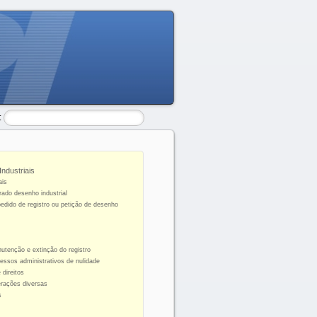
:
ndustriais
ais
rado desenho industrial
edido de registro ou petição de desenho
tenção e extinção do registro
essos administrativos de nulidade
 direitos
erações diversas
s