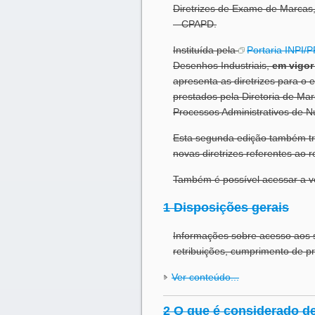
Diretrizes de Exame de Marcas,
– CPAPD.
Instituída pela
Portaria INPI/
Desenhos Industriais,
em vigor
apresenta as diretrizes para o
prestados pela Diretoria de Ma
Processos Administrativos de 
Esta segunda edição também tr
novas diretrizes referentes ao 
Também é possível acessar a v
1 Disposições gerais
Informações sobre acesso aos s
retribuições, cumprimento de p
Ver conteúdo...
2 O que é considerado de