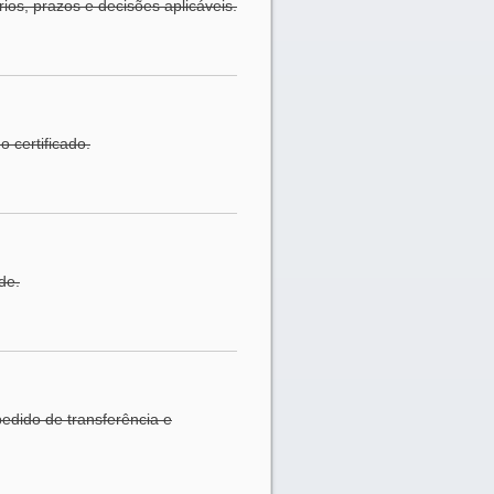
rios, prazos e decisões aplicáveis.
 certificado.
de.
pedido de transferência e