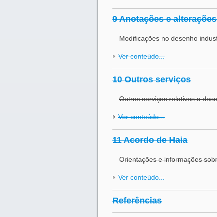
9 Anotações e alterações
Modificações no desenho industr
Ver conteúdo...
10 Outros serviços
Outros serviços relativos a dese
Ver conteúdo...
11 Acordo de Haia
Orientações e informações sobr
Ver conteúdo...
Referências