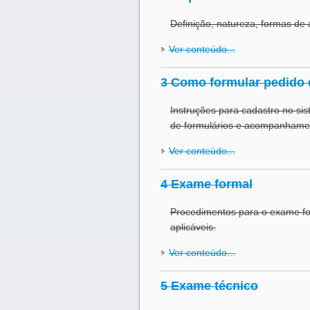
Definição, natureza, formas de 
Ver conteúdo...
3 Como formular pedido d
Instruções para cadastro no s
de formulários e acompanhame
Ver conteúdo...
4 Exame formal
Procedimentos para o exame fo
aplicáveis.
Ver conteúdo...
5 Exame técnico