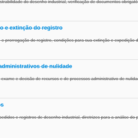
istrabilidade do desenho industrial, verificação de documentos obrigató
 e extinção do registro
e prorrogação do registro, condições para sua extinção e expedição do
dministrativos de nulidade
, exame e decisão de recursos e de processos administrativo de nulida
os
pedidos e registros de desenho industrial, diretrizes para a análise do 