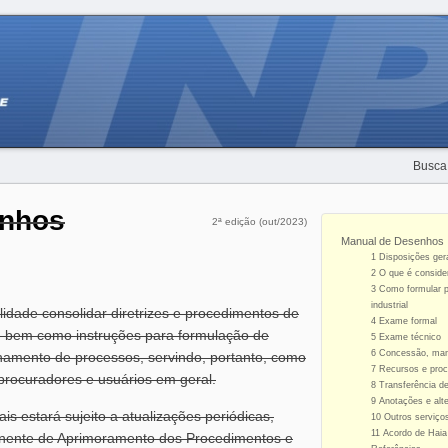
Busca
enhos
2ª edição (out/2023)
Manual de Desenhos I
1 Disposições ger
2 O que é conside
3 Como formular p
industrial
idade consolidar diretrizes e procedimentos de
4 Exame formal
s, bem como instruções para formulação de
5 Exame técnico
6 Concessão, manu
hamento de processos, servindo, portanto, como
7 Recursos e proc
procuradores e usuários em geral.
8 Transferência de
9 Anotações e alt
s estará sujeito a atualizações periódicas,
10 Outros serviço
11 Acordo de Haia
nente de Aprimoramento dos Procedimentos e