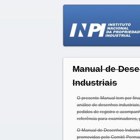
Manual de Des
Industriais
O presente Manual tem por final
análise de desenhos industriai
pedidos de registro e acompan
referência para examinadores, 
O Manual de Desenhos Industriai
promovidas pelo Comitê Perma