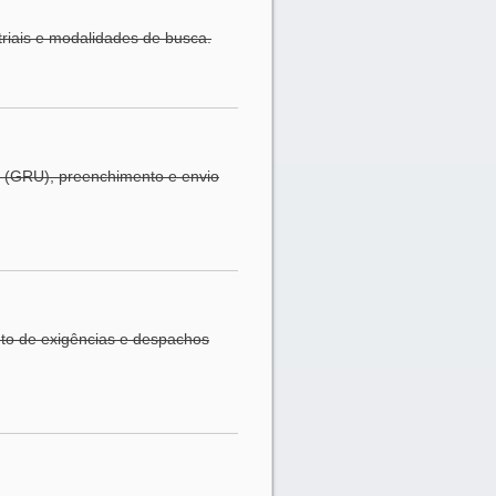
triais e modalidades de busca.
o (GRU), preenchimento e envio
to de exigências e despachos