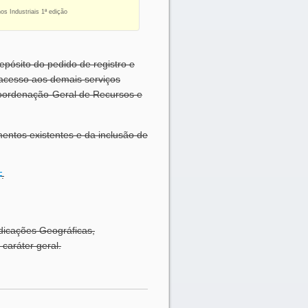
s Industriais 1ª edição
epósito do pedido de registro e
 acesso aos demais serviços
Coordenação-Geral de Recursos e
entos existentes e da inclusão de
F
.
ndicações Geográficas,
caráter geral.