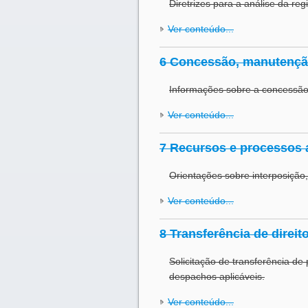
Diretrizes para a análise da reg
Ver conteúdo...
6 Concessão, manutenção
Informações sobre a concessão 
Ver conteúdo...
7 Recursos e processos a
Orientações sobre interposição
Ver conteúdo...
8 Transferência de direit
Solicitação de transferência de 
despachos aplicáveis.
Ver conteúdo...