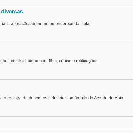
 diversas
ial e alterações de nome ou endereço do titular.
nho industrial, como certidões, cópias e retificações.
e o registro de desenhos industriais no âmbito do Acordo de Haia.