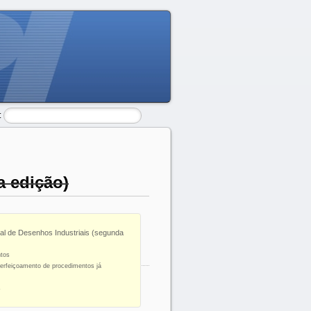
:
a edição)
al de Desenhos Industriais (segunda
tos
erfeiçoamento de procedimentos já
s