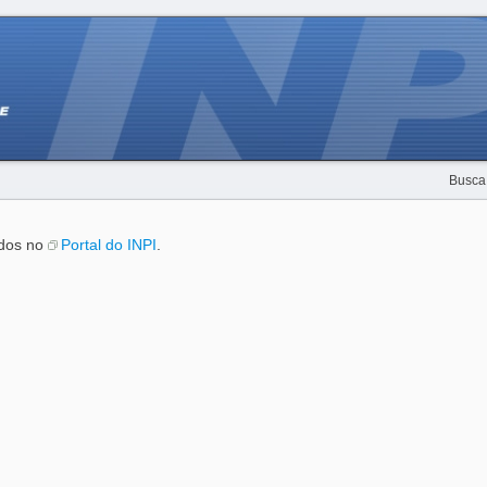
Busca
ados no
Portal do INPI
.